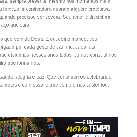
a casa, sempre presente, mesmo nos momentos mais
giu firmeza, incentivadora quando alguém precisava
uando precisou ser severa. Seu amor é disciplina
raço que cura.
ão que vem de Deus. E eu, como marido, sou
rigado por cada gesto de carinho, cada luta
 que dividimos nesses anos todos. Juntos construímos
ília que formamos.
 saúde, alegria e paz. Que continuemos celebrando
os, netos e com essa fé que sempre nos sustentou.