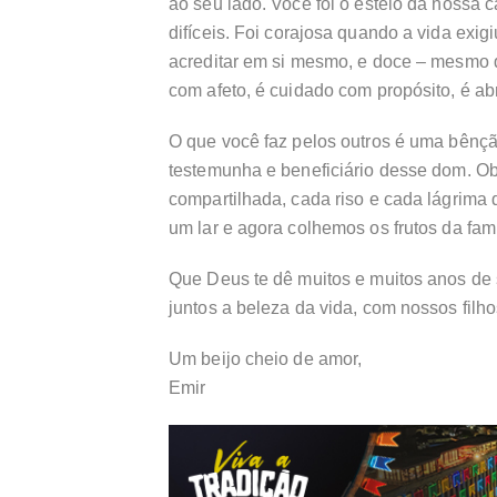
ao seu lado. Você foi o esteio da noss
difíceis. Foi corajosa quando a vida exi
acreditar em si mesmo, e doce – mesmo q
com afeto, é cuidado com propósito, é ab
O que você faz pelos outros é uma bênç
testemunha e beneficiário desse dom. Ob
compartilhada, cada riso e cada lágrima
um lar e agora colhemos os frutos da fam
Que Deus te dê muitos e muitos anos de
juntos a beleza da vida, com nossos filh
Um beijo cheio de amor,
Emir