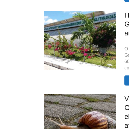
H
G
a
O 
G
60
c
V
G
e
a