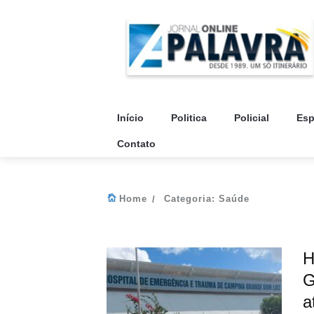
Início
Politica
Policial
Esp
Contato
Home
Categoria:
Saúde
H
G
a