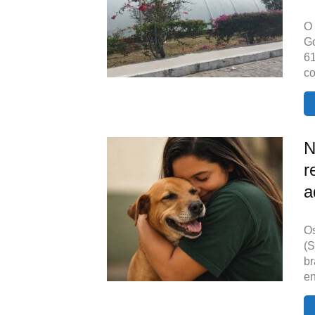
O 
G
61
c
N
r
a
Os
(S
br
en