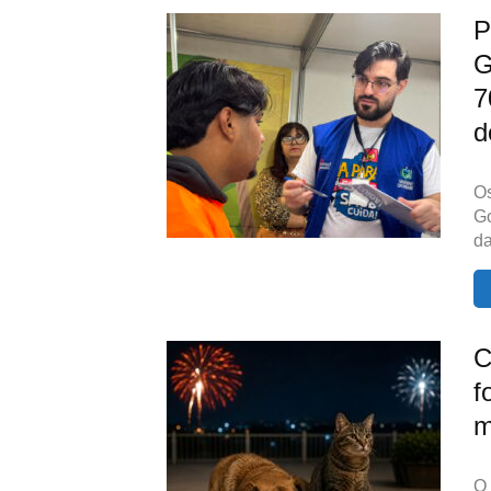
P
G
7
d
Os
Go
da
C
f
m
O 