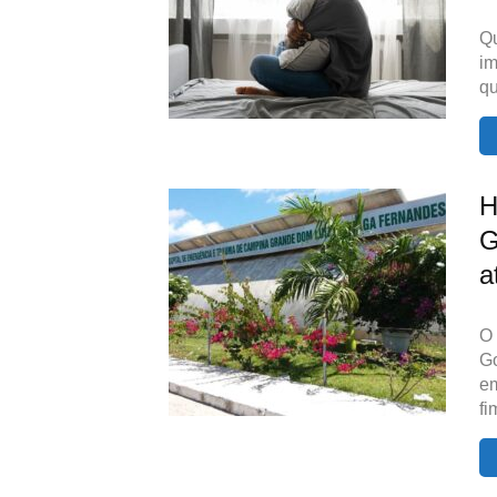
Qu
im
qu
H
G
a
O 
G
e
fi