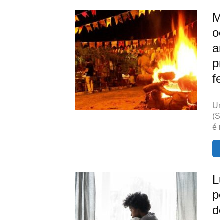
M
o
a
p
f
Um
(S
é 
L
p
d