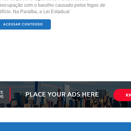
eocupação com o barulho causado pelos fogos de
tifício. Na Paraíba, a Lei Estadual
ACESSAR CONTEÚDO