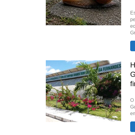
Es
pe
eo
G
H
G
f
O 
G
em