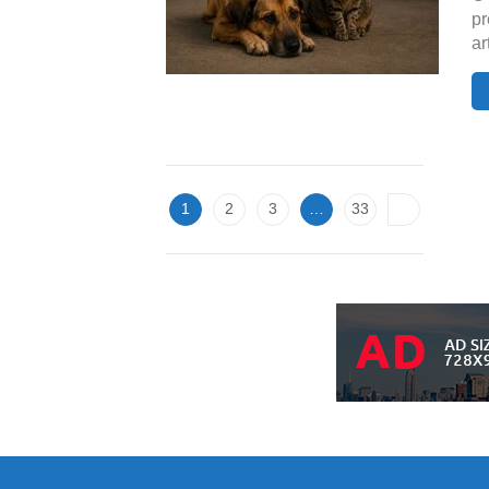
pr
ar
1
2
3
…
33