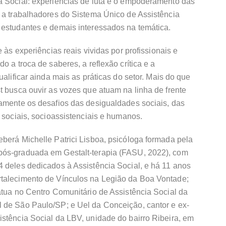
a Social: experiências de luta e o empoderamento das
o a trabalhadores do Sistema Único de Assistência
 estudantes e demais interessados na temática.
 às experiências reais vividas por profissionais e
o a troca de saberes, a reflexão crítica e a
ualificar ainda mais as práticas do setor. Mais do que
t busca ouvir as vozes que atuam na linha de frente
iamente os desafios das desigualdades sociais, das
s sociais, socioassistenciais e humanos.
berá Michelle Patrici Lisboa, psicóloga formada pela
pós-graduada em Gestalt-terapia (FASU, 2022), com
4 deles dedicados à Assistência Social, e há 11 anos
rtalecimento de Vínculos na Legião da Boa Vontade;
atua no Centro Comunitário de Assistência Social da
 de São Paulo/SP; e Uel da Conceição, cantor e ex-
stência Social da LBV, unidade do bairro Ribeira, em