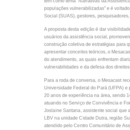
tem como tema “Narrativas da Assistênci
populações vulnerabilizadas” e é voltad
Social (SUAS), gestores, pesquisadores,
A proposta desta edição é dar visibilidade
usuários da assistência social, promovend
construção coletiva de estratégias para q
apresentar conceitos teóricos, o Mesacas
do atendimento, as quais enfrentam diar
vulnerabilidades e da defesa dos direito
Para a roda de conversa, o Mesacast rece
Universidade Federal do Pará (UFPA) e 
20 anos de experiência na área, sendo 1
atuando no Serviço de Convivência e Fo
Joslaine Santana, assistente social que 
LBV na unidade Cidade Dutra, região Sul
atendido pelo Centro Comunitário de Assi