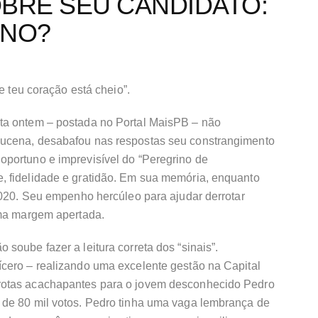
BRE SEU CANDIDATO:
ANO?
e teu coração está cheio”.
ta ontem – postada no Portal MaisPB – não
ucena, desabafou nas respostas seu constrangimento
portuno e imprevisível do “Peregrino de
, fidelidade e gratidão. Em sua memória, enquanto
2020. Seu empenho hercúleo para ajudar derrotar
uma margem apertada.
soube fazer a leitura correta dos “sinais”.
cero – realizando uma excelente gestão na Capital
rotas acachapantes para o jovem desconhecido Pedro
 de 80 mil votos. Pedro tinha uma vaga lembrança de