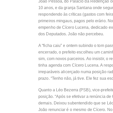
João Pessoa, do Palácio da Redenção on
10 anos, e da granja Santana onde seg
respondendo às críticas (gastos com feir
primeiros mingaus, pagos pelo erário. No
empenho de Cícero Lucena, dedicado exc
dos Deputados. João não percebeu.
A “ficha caiu” e ontem subindo o tom pa
encerrado, o prefeito escolheu um caminh
sim, com novos parceiros. Ao insistir, o
tinha agenda com Cícero Lucena. A resp
irreparáveis alicerçado numa posição rad
prazo. “Tenho não, já tive. Ele fez sua es
Quanto a Léo Bezerra (PSB), vice-prefei
posição. “Após se efetivar a renúncia de 
demais. Deixou subentendido que se Léo 
João renunciar é o mesmo de Cícero. No c