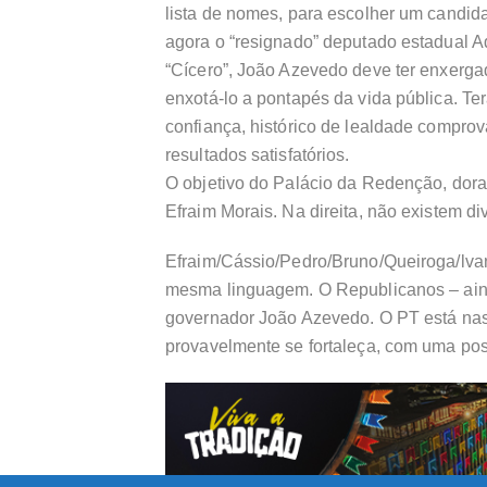
lista de nomes, para escolher um candid
agora o “resignado” deputado estadual A
“Cícero”, João Azevedo deve ter enxergad
enxotá-lo a pontapés da vida pública. Ter
confiança, histórico de lealdade compro
resultados satisfatórios.
O objetivo do Palácio da Redenção, dorav
Efraim Morais. Na direita, não existem di
Efraim/Cássio/Pedro/Bruno/Queiroga/lvan
mesma linguagem. O Republicanos – ainda
governador João Azevedo. O PT está na
provavelmente se fortaleça, com uma poss