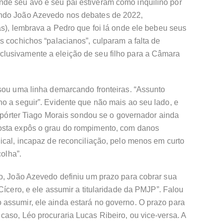
de seu avô e seu pai estiveram como inquilino por
undo João Azevedo nos debates de 2022,
as), lembrava a Pedro que foi lá onde ele bebeu seus
s cochichos “palacianos”, culparam a falta de
lusivamente a eleição de seu filho para a Câmara
ssou uma linha demarcando fronteiras. “Assunto
o a seguir”. Evidente que não mais ao seu lado, e
 repórter Tiago Morais sondou se o governador ainda
osta expôs o grau do rompimento, com danos
ical, incapaz de reconciliação, pelo menos em curto
colha”.
to, João Azevedo definiu um prazo para cobrar sua
Cícero, e ele assumir a titularidade da PMJP”. Falou
assumir, ele ainda estará no governo. O prazo para
aso, Léo procuraria Lucas Ribeiro, ou vice-versa. A