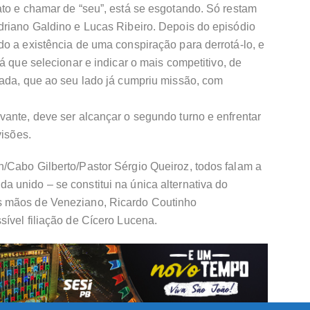
ato e chamar de “seu”, está se esgotando. Só restam
driano Galdino e Lucas Ribeiro. Depois do episódio
o a existência de uma conspiração para derrotá-lo, e
á que selecionar e indicar o mais competitivo, de
vada, que ao seu lado já cumpriu missão, com
ante, deve ser alcançar o segundo turno e enfrentar
visões.
/Cabo Gilberto/Pastor Sérgio Queiroz, todos falam a
 unido – se constitui na única alternativa do
s mãos de Veneziano, Ricardo Coutinho
ível filiação de Cícero Lucena.