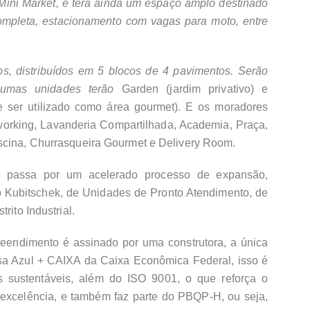
ini Market, e terá ainda um espaço amplo destinado
 completa, estacionamento com vagas para moto, entre
s, distribuídos em 5 blocos de 4 pavimentos. Serão
lgumas unidades terão
Garden (jardim privativo) e
 ser utilizado como área gourmet). E os moradores
working, Lavanderia Compartilhada, Academia, Praça,
scina, Churrasqueira Gourmet e Delivery Room.
e passa por um acelerado processo de expansão,
o Kubitschek, de Unidades de Pronto Atendimento, de
rito Industrial.
eendimento é assinado por uma construtora, a única
a Azul + CAIXA da Caixa Econômica Federal, isso é
as sustentáveis, além do ISO 9001, o que reforça o
xcelência, e também faz parte do PBQP-H, ou seja,