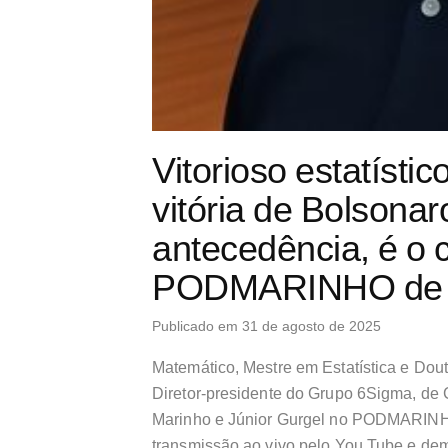
Vitorioso estatísti
vitória de Bolsona
antecedência, é o 
PODMARINHO de te
Publicado em 31 de agosto de 2025
Matemático, Mestre em Estatística e Dou
Diretor-presidente do Grupo 6Sigma, de
Marinho e Júnior Gurgel no PODMARINHO de
transmissão ao vivo pelo You Tube e de