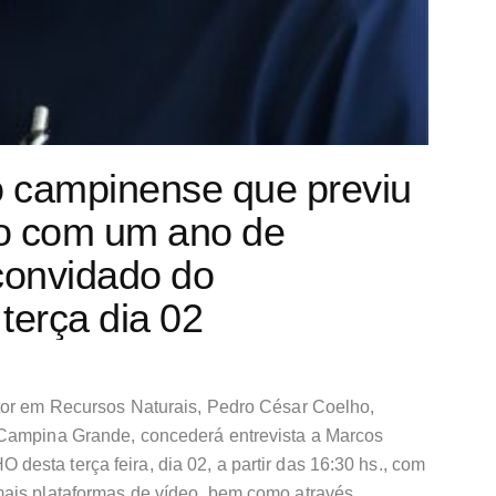
co campinense que previu
ro com um ano de
convidado do
rça dia 02
tor em Recursos Naturais, Pedro César Coelho,
 Campina Grande, concederá entrevista a Marcos
sta terça feira, dia 02, a partir das 16:30 hs., com
mais plataformas de vídeo, bem como através