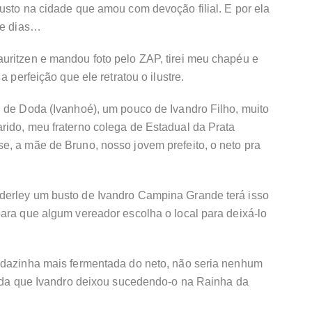
usto na cidade que amou com devoção filial. E por ela
 e dias…
uritzen e mandou foto pelo ZAP, tirei meu chapéu e
a perfeição que ele retratou o ilustre.
i de Doda (Ivanhoé), um pouco de Ivandro Filho, muito
rido, meu fraterno colega de Estadual da Prata
e, a mãe de Bruno, nosso jovem prefeito, o neto pra
derley um busto de Ivandro Campina Grande terá isso
ara que algum vereador escolha o local para deixá-lo
udazinha mais fermentada do neto, não seria nenhum
erida que Ivandro deixou sucedendo-o na Rainha da