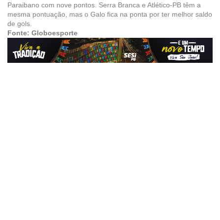
Paraibano com nove pontos. Serra Branca e Atlético-PB têm a
mesma pontuação, mas o Galo fica na ponta por ter melhor saldo
de gols.
Fonte: Globoesporte