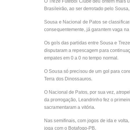
O Treze Futebol Clube deu ontem mais u
Brasileirão, ao ser derrotado pelo Sousa,
Sousa e Nacional de Patos se classifica
consequentemente, já garantem vaga na 
Os gols das partidas entre Sousa e Trez
disputaram a repescagem para continuaç
empates em 0 a 0 no tempo normal.
O Sousa só precisou de um gol para con
Terra dos Dinossauros.
O Nacional de Patos, por sua vez, atrope
da prorrogação, Leandrinho fez o primei
sacramentaram a vitória.
Nas semifinais, com jogos de ida e volt
joga com o Botafogo-PB.