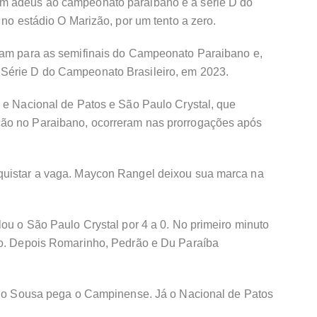
m adeus ao campeonato paraibano e à série D do
 no estádio O Marizão, por um tento a zero.
ram para as semifinais do Campeonato Paraibano e,
Série D do Campeonato Brasileiro, em 2023.
e e Nacional de Patos e São Paulo Crystal, que
ão no Paraibano, ocorreram nas prorrogações após
quistar a vaga. Maycon Rangel deixou sua marca na
lou o São Paulo Crystal por 4 a 0. No primeiro minuto
ro. Depois Romarinho, Pedrão e Du Paraíba
a, o Sousa pega o Campinense. Já o Nacional de Patos