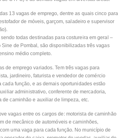
idas 13 vagas de emprego, dentre as quais cinco para
, estofador de móveis, garçom, saladeiro e supervisor
ão).
 sendo todas destinadas para costureira em geral –
 Sine de Pombal, são disponibilizadas três vagas
 ensino médio completo.
as de emprego variados. Tem três vagas para
ta, jardineiro, faturista e vendedor de comércio
ra cada função, e as demais oportunidades estão
uxiliar administrativo, conferente de mercadoria,
 de caminhão e auxiliar de limpeza, etc.
ve vagas entre os cargos de: motorista de caminhão
além de mecânico de automóveis e caminhões,
, com uma vaga para cada função. No município de
a operador de caixa, promotor de vendas, auxiliar de