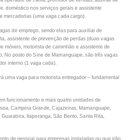
re. doméstico nos serviços gerais e assistente
de mercadorias (uma vaga cada cargo).
agas de emprego, sendo elas para auxiliar de
rta, assistente de prevenção de perdas (duas vagas
 de móveis, motorista de caminhão e assistente de
go. No posto do Sine de Mamanguape, são três vagas
dor interno (1 vaga cada).
erá uma vaga para motorista entregador – fundamental
em funcionamento e mais quatro unidades de
ssoa, Campina Grande, Cajazeiras, Mamanguape,
Guarabira, Itaporanga, São Bento, Santa Rita,
mento de pessoal para empresas instaladas ou que irão