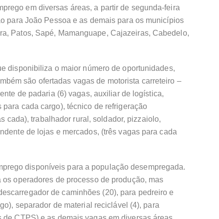
rego em diversas áreas, a partir de segunda-feira
são para João Pessoa e as demais para os municípios
ra, Patos, Sapé, Mamanguape, Cajazeiras, Cabedelo,
ue disponibiliza o maior número de oportunidades,
bém são ofertadas vagas de motorista carreteiro –
nte de padaria (6) vagas, auxiliar de logística,
para cada cargo), técnico de refrigeração
s cada), trabalhador rural, soldador, pizzaiolo,
ndente de lojas e mercados, (três vagas para cada
prego disponíveis para a população desempregada.
ra os operadores de processo de produção, mas
escarregador de caminhões (20), para pedreiro e
go), separador de material reciclável (4), para
es de CTPS) e as demais vagas em diversas áreas.