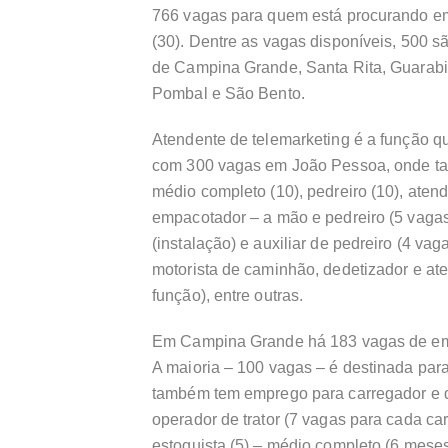
766 vagas para quem está procurando emp
(30). Dentre as vagas disponíveis, 500 
de Campina Grande, Santa Rita, Guarabi
Pombal e São Bento.
Atendente de telemarketing é a função q
com 300 vagas em João Pessoa, onde tam
médio completo (10), pedreiro (10), atende
empacotador – a mão e pedreiro (5 vagas 
(instalação) e auxiliar de pedreiro (4 vaga
motorista de caminhão, dedetizador e ate
função), entre outras.
Em Campina Grande há 183 vagas de em
A maioria – 100 vagas – é destinada pa
também tem emprego para carregador e d
operador de trator (7 vagas para cada car
estoquista (5) – médio completo (6 mes