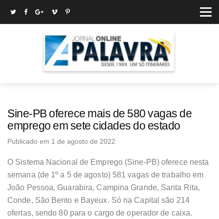
Sine-PB oferece mais de 580 vagas de
emprego em sete cidades do estado
Publicado em 1 de agosto de 2022
O Sistema Nacional de Emprego (Sine-PB) oferece nesta
semana (de 1º a 5 de agosto) 581 vagas de trabalho em
João Pessoa, Guarabira, Campina Grande, Santa Rita,
Conde, São Bento e Bayeux. Só na Capital são 214
ofertas, sendo 80 para o cargo de operador de caixa.