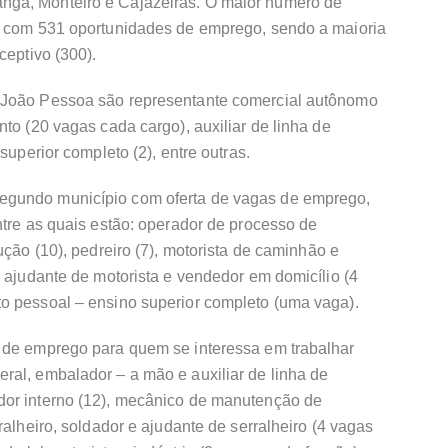
ga, Monteiro e Cajazeiras. O maior número de
, com 531 oportunidades de emprego, sendo a maioria
ceptivo (300).
 João Pessoa são representante comercial autônomo
to (20 vagas cada cargo), auxiliar de linha de
superior completo (2), entre outras.
egundo município com oferta de vagas de emprego,
ntre as quais estão: operador de processo de
ução (10), pedreiro (7), motorista de caminhão e
, ajudante de motorista e vendedor em domicílio (4
o pessoal – ensino superior completo (uma vaga).
 de emprego para quem se interessa em trabalhar
ral, embalador – a mão e auxiliar de linha de
dor interno (12), mecânico de manutenção de
ralheiro, soldador e ajudante de serralheiro (4 vagas