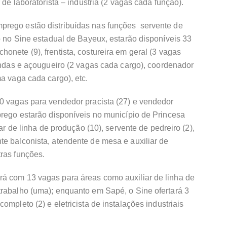
 de laboratorista – indústria (2 vagas cada função).
prego estão distribuídas nas funções servente de
to no Sine estadual de Bayeux, estarão disponíveis 33
onete (9), frentista, costureira em geral (3 vagas
vendas e açougueiro (2 vagas cada cargo), coordenador
ma vaga cada cargo), etc.
30 vagas para vendedor pracista (27) e vendedor
prego estarão disponíveis no município de Princesa
iar de linha de produção (10), servente de pedreiro (2),
e balconista, atendente de mesa e auxiliar de
ras funções.
á com 13 vagas para áreas como auxiliar de linha de
trabalho (uma); enquanto em Sapé, o Sine ofertará 3
ompleto (2) e eletricista de instalações industriais