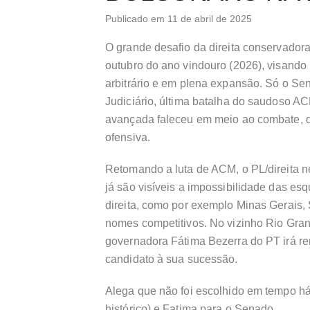
Publicado em 11 de abril de 2025
O grande desafio da direita conservador
outubro do ano vindouro (2026), visando i
arbitrário e em plena expansão. Só o Se
Judiciário, última batalha do saudoso 
avançada faleceu em meio ao combate, d
ofensiva.
Retomando a luta de ACM, o PL/direita n
já são visíveis a impossibilidade das es
direita, como por exemplo Minas Gerais
nomes competitivos. No vizinho Rio Gran
governadora Fátima Bezerra do PT irá ren
candidato à sua sucessão.
Alega que não foi escolhido em tempo há
histórico) e Fatima para o Senado.