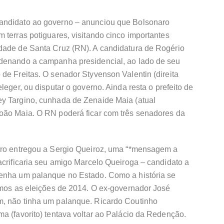
andidato ao governo – anunciou que Bolsonaro
 terras potiguares, visitando cinco importantes
dade de Santa Cruz (RN). A candidatura de Rogério
rdenando a campanha presidencial, ao lado de seu
de Freitas. O senador Styvenson Valentin (direita
leger, ou disputar o governo. Ainda resta o prefeito de
y Targino, cunhada de Zenaide Maia (atual
oão Maia. O RN poderá ficar com três senadores da
aro entregou a Sergio Queiroz, uma “*mensagem a
acrificaria seu amigo Marcelo Queiroga – candidato a
tenha um palanque no Estado. Como a história se
vamos as eleições de 2014. O ex-governador José
m, não tinha um palanque. Ricardo Coutinho
a (favorito) tentava voltar ao Palácio da Redenção.