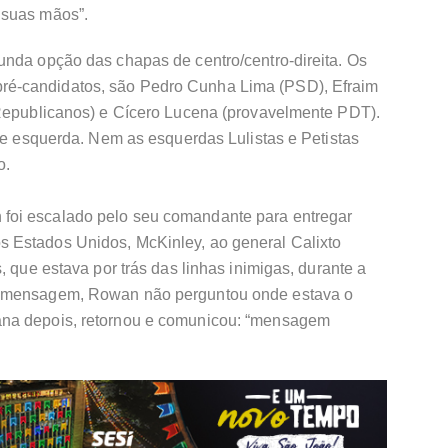
 suas mãos”.
unda opção das chapas de centro/centro-direita. Os
é-candidatos, são Pedro Cunha Lima (PSD), Efraim
(Republicanos) e Cícero Lucena (provavelmente PDT).
 de esquerda. Nem as esquerdas Lulistas e Petistas
o.
foi escalado pelo seu comandante para entregar
 Estados Unidos, McKinley, ao general Calixto
, que estava por trás das linhas inimigas, durante a
a mensagem, Rowan não perguntou onde estava o
ana depois, retornou e comunicou: “mensagem