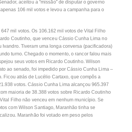
Senador, aceitou a “missão” de disputar o governo
apenas 106 mil votos e levou a campanha para o
47 mil votos. Os 106.162 mil votos de Vital Filho
icardo Coutinho, que venceu Cássio Cunha Lima no
 Ivandro. Tiveram uma longa conversa (pacificadora)
undo turno. Chegado o momento, o rancor falou mais
spejou seus votos em Ricardo Coutinho. Wilson
ato ao senado, foi impedido por Cássio Cunha Lima –
o. Ficou atrás de Lucélio Cartaxo, que compôs a
21.938 votos. Cássio Cunha Lima alcançou 965.397
com maioria de 38.388 votos sobre Ricardo Coutinho
 Vital Filho não venceu em nenhum município. Se
otos com Wilson Santiago, Maranhão tinha se
icalizou. Maranhão foi votado em peso pelos