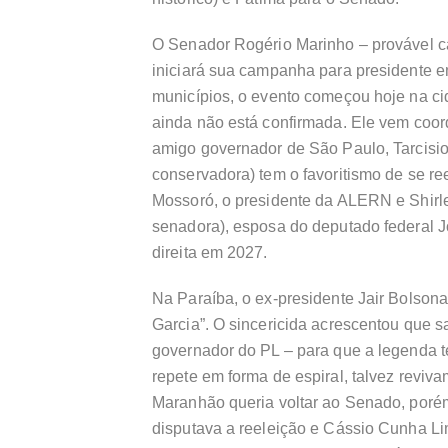
O Senador Rogério Marinho – provável c
iniciará sua campanha para presidente em
municípios, o evento começou hoje na ci
ainda não está confirmada. Ele vem coo
amigo governador de São Paulo, Tarcisio 
conservadora) tem o favoritismo de se ree
Mossoró, o presidente da ALERN e Shirle
senadora), esposa do deputado federal J
direita em 2027.
Na Paraíba, o ex-presidente Jair Bolson
Garcia”. O sincericida acrescentou que s
governador do PL – para que a legenda 
repete em forma de espiral, talvez revi
Maranhão queria voltar ao Senado, poré
disputava a reeleição e Cássio Cunha Lim