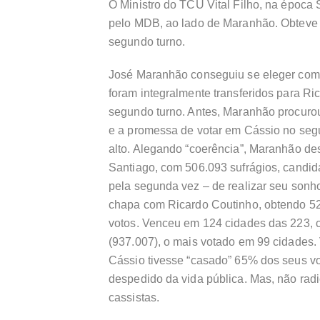
O Ministro do TCU Vital Filho, na época 
pelo MDB, ao lado de Maranhão. Obteve 
segundo turno.
José Maranhão conseguiu se eleger com 6
foram integralmente transferidos para R
segundo turno. Antes, Maranhão procurou
e a promessa de votar em Cássio no seg
alto. Alegando “coerência”, Maranhão de
Santiago, com 506.093 sufrágios, candid
pela segunda vez – de realizar seu sonh
chapa com Ricardo Coutinho, obtendo 5
votos. Venceu em 124 cidades das 223, 
(937.007), o mais votado em 99 cidades.
Cássio tivesse “casado” 65% dos seus v
despedido da vida pública. Mas, não rad
cassistas.