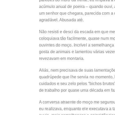
acúmulo anual de poeira – quando ouvi, 
um senhor que chegara, parecida com a
agradável. Abusada até.
Não resisti e desci da escada em que m
coloquiava tão facilmente, quase num mo
ouvintes do moço. Incrível a semelhança 
gosta de animais e lamentou várias vezes
revezavam em montaria.
Aliás, nem precisava de suas lamentaçõ
quadrúpede que lhe servia no momento, b
cuidados e seu zelo pelos “bichos brutos”
de trabalho por quase uma década em f
A conversa atraente do moço me segurou 
eu realizava, enquanto ele executava a t