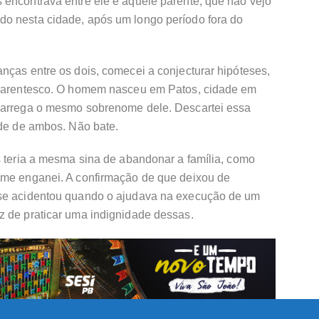
 encontrava entre ele e aquele parente, que não vejo
o nesta cidade, após um longo período fora do
nças entre os dois, comecei a conjecturar hipóteses,
o parentesco. O homem nasceu em Patos, cidade em
 carrega o mesmo sobrenome dele. Descartei essa
ade de ambos. Não bate.
s teria a mesma sina de abandonar a família, como
 me enganei. A confirmação de que deixou de
 se acidentou quando o ajudava na execução de um
z de praticar uma indignidade dessas.