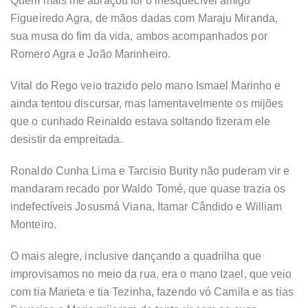
Quem mais me abraçou foi o inesquecível amigo
Figueiredo Agra, de mãos dadas com Maraju Miranda,
sua musa do fim da vida, ambos acompanhados por
Romero Agra e João Marinheiro.
Vital do Rego veio trazido pelo mano Ismael Marinho e
ainda tentou discursar, mas lamentavelmente os mijões
que o cunhado Reinaldo estava soltando fizeram ele
desistir da empreitada.
Ronaldo Cunha Lima e Tarcisio Burity não puderam vir e
mandaram recado por Waldo Tomé, que quase trazia os
indefectíveis Josusmá Viana, Itamar Cândido e William
Monteiro.
O mais alegre, inclusive dançando a quadrilha que
improvisamos no meio da rua, era o mano Izael, que veio
com tia Marieta e tia Tezinha, fazendo vó Camila e as tias