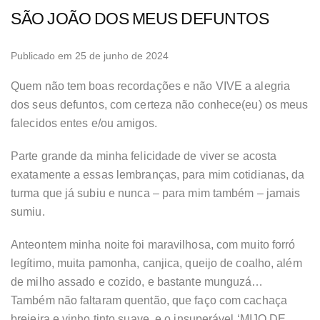
SÃO JOÃO DOS MEUS DEFUNTOS
Publicado em 25 de junho de 2024
Quem não tem boas recordações e não VIVE a alegria
dos seus defuntos, com certeza não conhece(eu) os meus
falecidos entes e/ou amigos.
Parte grande da minha felicidade de viver se acosta
exatamente a essas lembranças, para mim cotidianas, da
turma que já subiu e nunca – para mim também – jamais
sumiu.
Anteontem minha noite foi maravilhosa, com muito forró
legítimo, muita pamonha, canjica, queijo de coalho, além
de milho assado e cozido, e bastante munguzá…
Também não faltaram quentão, que faço com cachaça
brejeira e vinho tinto suave, e o insuperável ‘MIJO DE