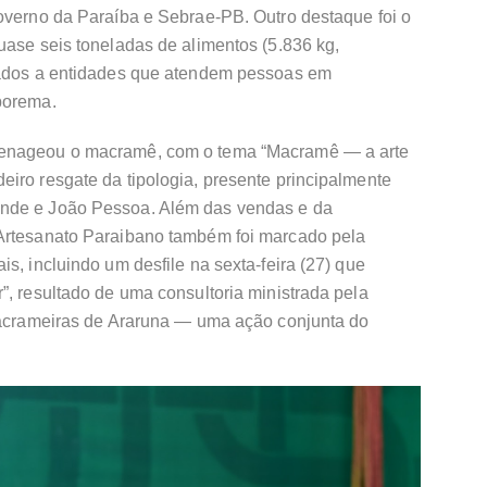
Governo da Paraíba e Sebrae-PB. Outro destaque foi o
uase seis toneladas de alimentos (5.836 kg,
doados a entidades que atendem pessoas em
borema.
menageou o macramê, com o tema “Macramê — a arte
iro resgate da tipologia, presente principalmente
ande e João Pessoa. Além das vendas e da
 Artesanato Paraibano também foi marcado pela
s, incluindo um desfile na sexta-feira (27) que
”, resultado de uma consultoria ministrada pela
 macrameiras de Araruna — uma ação conjunta do