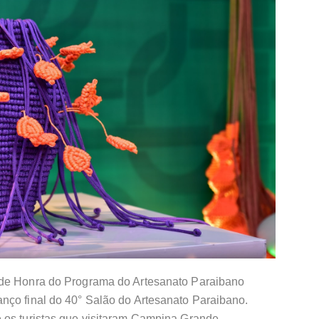
 de Honra do Programa do Artesanato Paraibano
nço final do 40° Salão do Artesanato Paraibano.
 os turistas que visitaram Campina Grande