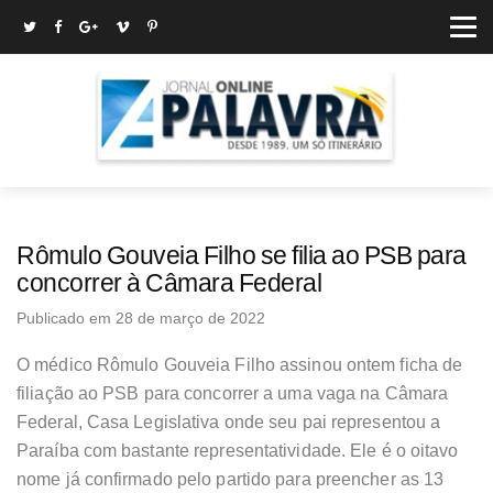
Rômulo Gouveia Filho se filia ao PSB para
concorrer à Câmara Federal
Publicado em 28 de março de 2022
O médico Rômulo Gouveia Filho assinou ontem ficha de
filiação ao PSB para concorrer a uma vaga na Câmara
Federal, Casa Legislativa onde seu pai representou a
Paraíba com bastante representatividade. Ele é o oitavo
nome já confirmado pelo partido para preencher as 13