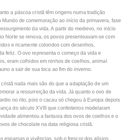
anto a páscoa cristã têm origens numa tradição
o Mundo de comemoração ao início da primavera, fase
essurgimento da vida. A partir do medievo, no início
rio Norte se renova, os povos presenteavam-se com
ngidos e ricamente coloridos com desenhos,
 feliz. O ovo representa o começo da vida e
tes, eram colhidos em ninhos de coelhos, animal
auno a sair de sua toca ao fim do inverno.
a e cristã nada mais são do que a adaptação de um
emorar a ressurreição da vida. Já quanto o ovo de
rdio no rito, pois o cacau só chegou à Europa depois
ança do século XVIII que confeiteiros modelaram
ovidade alimentou a fantasia dos ovos de coelhos e o
vos de chocolate na data religiosa cristã.
s esparsas e vivências, sob o frescor dos alísios