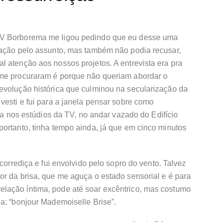
TV Borborema me ligou pedindo que eu desse uma
ração pelo assunto, mas também não podia recusar,
 atenção aos nossos projetos. A entrevista era pra
 me procuraram é porque não queriam abordar o
evolução histórica que culminou na secularização da
vesti e fui para a janela pensar sobre como
ria nos estúdios da TV, no andar vazado do Edifício
ortanto, tinha tempo ainda, já que em cinco minutos
 corrediça e fui envolvido pelo sopro do vento. Talvez
or da brisa, que me aguça o estado sensorial e é para
lação íntima, pode até soar excêntrico, mas costumo
a: “bonjour Mademoiselle Brise”.