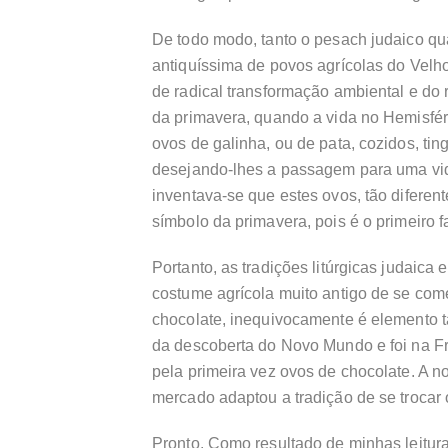
De todo modo, tanto o pesach judaico qu
antiquíssima de povos agrícolas do Velh
de radical transformação ambiental e do r
da primavera, quando a vida no Hemisfé
ovos de galinha, ou de pata, cozidos, ti
desejando-lhes a passagem para uma vida
inventava-se que estes ovos, tão diferen
símbolo da primavera, pois é o primeiro f
Portanto, as tradições litúrgicas judaic
costume agrícola muito antigo de se com
chocolate, inequivocamente é elemento ta
da descoberta do Novo Mundo e foi na Fr
pela primeira vez ovos de chocolate. A n
mercado adaptou a tradição de se trocar o
Pronto. Como resultado de minhas leitura