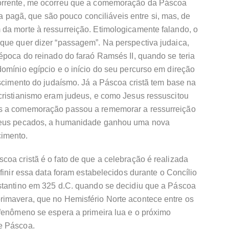
orrente, me ocorreu que a comemoração da Páscoa
e a pagã, que são pouco conciliáveis entre si, mas, de
da morte à ressurreição. Etimologicamente falando, o
que quer dizer “passagem”. Na perspectiva judaica,
época do reinado do faraó Ramsés II, quando se teria
omínio egípcio e o início do seu percurso em direção
ascimento do judaísmo. Já a Páscoa cristã tem base na
cristianismo eram judeus, e como Jesus ressuscitou
os a comemoração passou a rememorar a ressurreição
 seus pecados, a humanidade ganhou uma nova
imento.
oa cristã é o fato de que a celebração é realizada
finir essa data foram estabelecidos durante o Concílio
stantino em 325 d.C. quando se decidiu que a Páscoa
imavera, que no Hemisfério Norte acontece entre os
 fenômeno se espera a primeira lua e o próximo
e Páscoa.