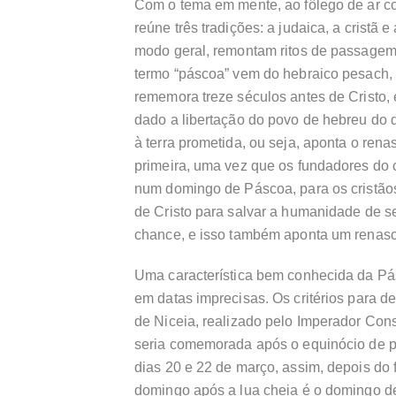
Com o tema em mente, ao fôlego de ar c
reúne três tradições: a judaica, a cristã 
modo geral, remontam ritos de passagem 
termo “páscoa” vem do hebraico pesach, 
rememora treze séculos antes de Cristo, 
dado a libertação do povo de hebreu do d
à terra prometida, ou seja, aponta o ren
primeira, uma vez que os fundadores do 
num domingo de Páscoa, para os cristã
de Cristo para salvar a humanidade de
chance, e isso também aponta um renasc
Uma característica bem conhecida da Pásc
em datas imprecisas. Os critérios para de
de Niceia, realizado pelo Imperador Con
seria comemorada após o equinócio de pr
dias 20 e 22 de março, assim, depois do
domingo após a lua cheia é o domingo d