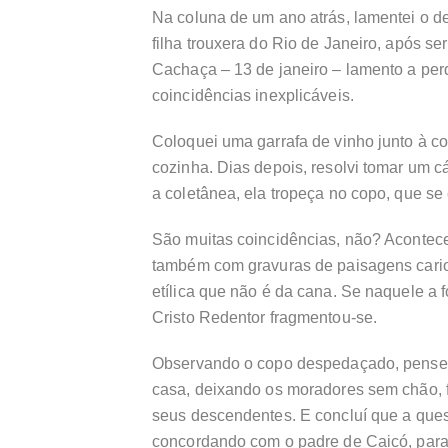
Na coluna de um ano atrás, lamentei o 
filha trouxera do Rio de Janeiro, após s
Cachaça – 13 de janeiro – lamento a per
coincidências inexplicáveis.
Coloquei uma garrafa de vinho junto à c
cozinha. Dias depois, resolvi tomar um cá
a coletânea, ela tropeça no copo, que s
São muitas coincidências, não? Acontecer 
também com gravuras de paisagens cario
etílica que não é da cana. Se naquele a
Cristo Redentor fragmentou-se.
Observando o copo despedaçado, pensei: 
casa, deixando os moradores sem chão, f
seus descendentes. E concluí que a que
concordando com o padre de Caicó, para