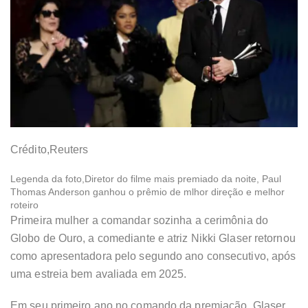
Crédito,
Reuters
Legenda da foto,
Diretor do filme mais premiado da noite, Paul
Thomas Anderson ganhou o prêmio de mlhor direção e melhor
roteiro
Primeira mulher a comandar sozinha a cerimônia do
Globo de Ouro, a comediante e atriz Nikki Glaser retornou
como apresentadora pelo segundo ano consecutivo, após
uma estreia bem avaliada em 2025.
Em seu primeiro ano no comando da premiação, Glaser