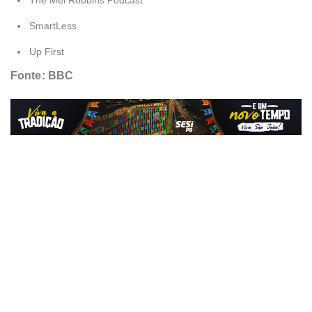
The Mel Robbins Podcast
SmartLess
Up First
Fonte: BBC