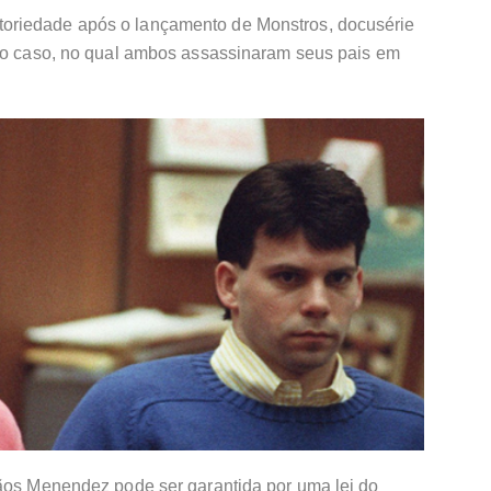
oriedade após o lançamento de Monstros, docusérie
u o caso, no qual ambos assassinaram seus pais em
mãos Menendez pode ser garantida por uma lei do