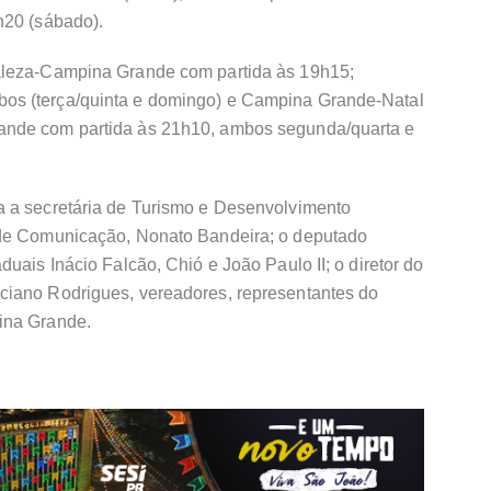
h20 (sábado).
aleza-Campina Grande com partida às 19h15;
os (terça/quinta e domingo) e Campina Grande-Natal
ande com partida às 21h10, ambos segunda/quarta e
a a secretária de Turismo e Desenvolvimento
 de Comunicação, Nonato Bandeira; o deputado
uais Inácio Falcão, Chió e João Paulo II; o diretor do
ciano Rodrigues, vereadores, representantes do
ina Grande.