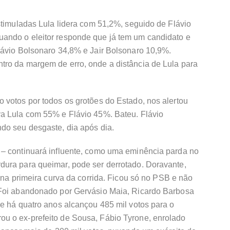
stimuladas Lula lidera com 51,2%, seguido de Flávio
ando o eleitor responde que já tem um candidato e
lávio Bolsonaro 34,8% e Jair Bolsonaro 10,9%.
ro da margem de erro, onde a distância de Lula para
 votos por todos os grotões do Estado, nos alertou
a Lula com 55% e Flávio 45%. Bateu. Flávio
do seu desgaste, dia após dia.
– continuará influente, como uma eminência parda no
ura para queimar, pode ser derrotado. Doravante,
 na primeira curva da corrida. Ficou só no PSB e não
 Foi abandonado por Gervásio Maia, Ricardo Barbosa
e há quatro anos alcançou 485 mil votos para o
u o ex-prefeito de Sousa, Fábio Tyrone, enrolado