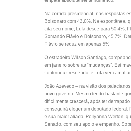
empate absolutamente numérico.
Na corrida presidencial, nas respostas e
Bolsonaro com 43,0%. Na espontânea, qu
cita seu nome, Lula desce para 50,4%, F
Somando Flávio e Bolsonaro, 45,7%. Dent
Flávio se reduz em apenas 5%.
O estradeiro Wilson Santiago, campeando
em janeiro sobre as “mudanças”. Estimav
continuou crescendo, e Lula vem amplian
João Azevedo – na visão dos palacianos 
novo governo. Mesmo tendo bastante gord
dificilmente crescerá, após ter derrapado
conseguirá eleger um deputado federal.
e sua maior aliada, Pollyanna Werton, qu
Senado, com seu apoio e empenho. Sobro