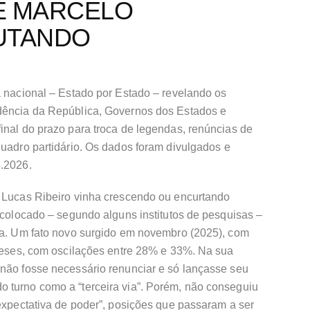
E MARCELO
UTANDO
a nacional – Estado por Estado – revelando os
idência da República, Governos dos Estados e
inal do prazo para troca de legendas, renúncias de
quadro partidário. Os dados foram divulgados e
4.2026.
r Lucas Ribeiro vinha crescendo ou encurtando
o colocado – segundo alguns institutos de pesquisas –
ena. Um fato novo surgido em novembro (2025), com
 meses, com oscilações entre 28% e 33%. Na sua
 não fosse necessário renunciar e só lançasse seu
 turno como a “terceira via”. Porém, não conseguiu
“expectativa de poder”, posições que passaram a ser