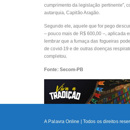
cumprimento da legislação pertinente”, 
autarquia, Capitão Aragão.
Segundo ele, aquele que for pego descu
– pouco mais de R$ 600,00 –, aplicada e
lembrar que a fumaça das fogueiras pode
de covid-19 e de outras doenças respirat
completou.
Fonte: Secom-PB
A Palavra Online | Todos os direitos res