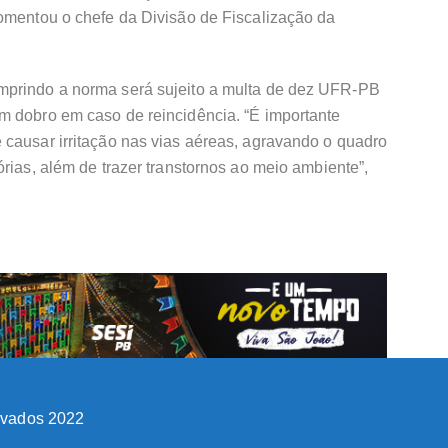
comentou o chefe da Divisão de Fiscalização da
mprindo a norma será sujeito a multa de dez UFR-PB
m dobro em caso de reincidência. “É importante
 causar irritação nas vias aéreas, agravando o quadro
órias, além de trazer transtornos ao meio ambiente”,
ervados 2022