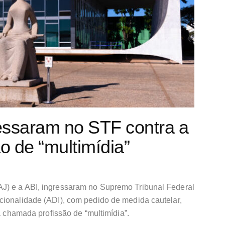
essaram no STF contra a
ão de “multimídia”
J) e a ABI, ingressaram no Supremo Tribunal Federal
cionalidade (ADI), com pedido de medida cautelar,
 a chamada profissão de “multimídia”.