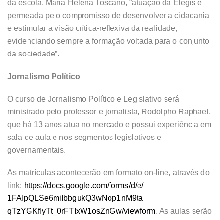
da escola, Maria Helena Toscano, “atuação da Elegis é
permeada pelo compromisso de desenvolver a cidadania
e estimular a visão crítica-reflexiva da realidade,
evidenciando sempre a formação voltada para o conjunto
da sociedade”.
Jornalismo Político
O curso de Jornalismo Político e Legislativo será
ministrado pelo professor e jornalista, Rodolpho Raphael,
que há 13 anos atua no mercado e possui experiência em
sala de aula e nos segmentos legislativos e
governamentais.
As matrículas acontecerão em formato on-line, através do
link:
https://docs.google.com/forms/
d/e/
1FAIpQLSe6miIbbgukQ3wNop1nM9ta
qTzYGKfIyTt_0rFTIxW1osZnGw/
viewform
. As aulas serão