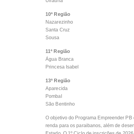
Uiraúna
10ª Região
Nazarezinho
Santa Cruz
Sousa
11ª Região
Água Branca
Princesa Isabel
13ª Região
Aparecida
Pombal
São Bentinho
O objetivo do Programa Empreender PB é
renda para os paraibanos, além de desen
Estado. O 1º Ciclo de inscrições de 202