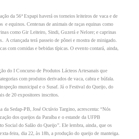
ção da 56ª Expapi haverá os torneios leiteiros de vaca e de
nos e equinos. Centenas de animais de raças equinas como
as como Gir Leiteiro, Sindi, Guzerá e Nelore; e caprinas
s. A criançada terá passeio de pônei e mostra de minigado.
cas com comidas e bebidas típicas. O evento contará, ainda,
ação do I Concurso de Produtos Lácteos Artesanais que
categorias com produtos derivados de vaca, cabra e búfala.
nspeção municipal e o Susaf. Já o Festival do Queijo, do
s de 20 expositores inscritos.
a da Sedap-PB, José Octávio Targino, acrescenta: “Nós
ização dos queijos da Paraíba e o estande da UFPB
uto Social do Salão do Queijo”. Ele lembra, ainda, que os
xta-feira, dia 22, às 18h, a produção do queijo de manteiga.