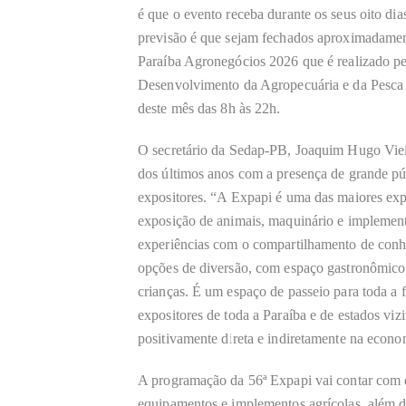
é que o evento receba durante os seus oito di
previsão é que sejam fechados aproximadamen
Paraíba Agronegócios 2026 que é realizado p
Desenvolvimento da Agropecuária e da Pesca (
deste mês das 8
h
às 22h.
O secretário da Sedap-PB, Joaquim Hugo Viei
dos últimos anos com a presença de grande pú
expositores. “A Expapi é uma das maiores ex
exposição de animais, maquinário e implement
experiências com o compartilhamento de conhec
opções de diversão, com espaço gastronômico 
crianças. É um espaço de passeio para toda a 
expositores de toda a Paraíba e de estados vi
positivamente direta e indiretamente na econ
A programação da 56ª Expapi
vai
contar com 
equipamentos e implementos agrícolas, além da