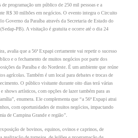
as de programação um público de 250 mil pessoas e a
te R$ 30 milhões em negócios. O evento integra o Circuito
elo Governo d
a Paraíba
através da Secretaria de Estado do
Sedap-PB). A visitação é gratuita e
ocorre
até o dia 24
ra, avalia que a 56ª Expapi certamente
vai
repetir o sucesso
blico e o fechamento de muitos negócios por parte dos
posições da Paraíba e do Nordeste. É um ambiente que reúne
os agrícolas. Também é um local para debates e trocas de
imento. O público visitante durante oito dias terá várias
e shows artísticos, com opções de lazer tam
b
ém para as
família”, enumera. Ele complementa que “a 56ª Expapi atrai
zinhos, com oportunidades de muitos negócios, impactando
omia de Campina Grande e região”.
exposição de bovinos, equinos, ovinos e caprinos, de
 realização de torneios, de leilões e programação de