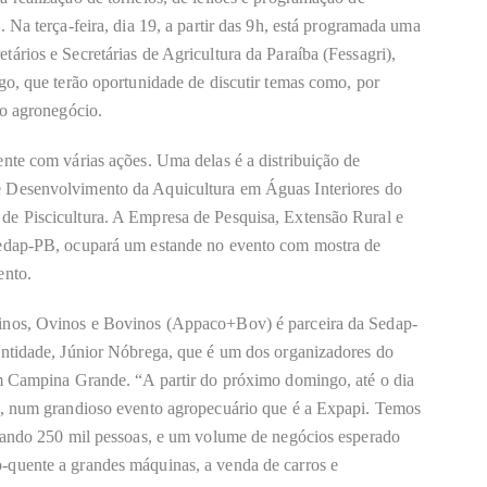
 Na terça-feira, dia 19, a partir das 9h, está programada uma
ários e Secretárias de Agricultura da Paraíba (Fessagri),
go, que terão oportunidade de discutir temas como, por
ao agronegócio.
nte com várias ações. Uma delas é a distribuição de
e Desenvolvimento da Aq
u
icultura em Águas Interiores do
de Piscicultura. A Empresa de Pesquisa, Extensão Rural e
 Sedap-PB, ocupará um
e
stand
e
no evento com mostra de
ento.
inos, Ovinos e Bovinos (Appaco+Bov) é parceira da Sedap-
entidade, Júnior Nóbrega, que é um dos organizadores do
em Campina Grande. “A partir do próximo domingo, até o dia
s, num grandioso evento agropecuário que é a Expapi. Temos
ssando 250 mil pessoas, e um volume de negócios esperado
-quente a grandes máquinas, a venda de carros e