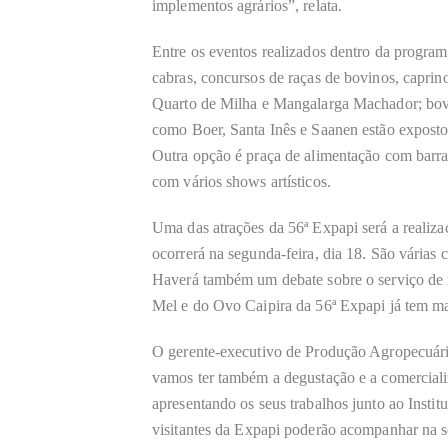
implementos agrários”, relata.
Entre os eventos realizados dentro da programa
cabras, concursos de raças de bovinos, capri
Quarto de Milha e Mangalarga Machador; bovin
como Boer, Santa Inês e Saanen estão exposto
Outra opção é praça de alimentação com barra
com vários shows artísticos.
Uma das atrações da 56ª Expapi será a realiz
ocorrerá na segunda-feira, dia 18. São várias 
Haverá também um debate sobre o serviço de i
Mel e do Ovo Caipira da 56ª Expapi já tem mai
O gerente-executivo de Produção Agropecuári
vamos ter também a degustação e a comercial
apresentando os seus trabalhos junto ao Instit
visitantes da Expapi poderão acompanhar na se