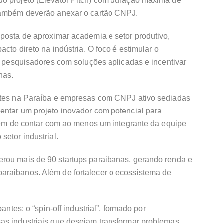
o projeto (Elevator Pitch) com duração máxima de
 também deverão anexar o cartão CNPJ.
oposta de aproximar academia e setor produtivo,
acto direto na indústria. O foco é estimular o
ar pesquisadores com soluções aplicadas e incentivar
nas.
entes na Paraíba e empresas com CNPJ ativo sediadas
entar um projeto inovador com potencial para
além de contar com ao menos um integrante da equipe
setor industrial.
rou mais de 90 startups paraibanas, gerando renda e
araibanos. Além de fortalecer o ecossistema de
antes: o “spin-off industrial”, formado por
as industriais que desejam transformar problemas