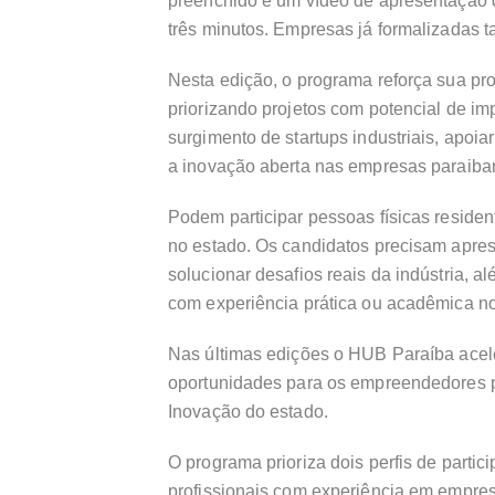
preenchido e um vídeo de apresentação d
três minutos. Empresas já formalizadas
Nesta edição, o programa reforça sua pr
priorizando projetos com potencial de imp
surgimento de startups industriais, apoi
a inovação aberta nas empresas paraiba
Podem participar pessoas físicas resid
no estado. Os candidatos precisam apres
solucionar desafios reais da indústria, 
com experiência prática ou acadêmica no 
Nas últimas edições o HUB Paraíba acele
oportunidades para os empreendedores p
Inovação do estado.
O programa prioriza dois perfis de particip
profissionais com experiência em empres