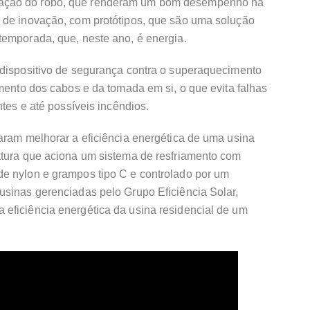
ação do robô, que renderam um bom desempenho na
 de inovação, com protótipos, que são uma solução
temporada, que, neste ano, é energia.
 dispositivo de segurança contra o superaquecimento
imento dos cabos e da tomada em si, o que evita falhas
ntes e até possíveis incêndios.
aram melhorar a eficiência energética de uma usina
atura que aciona um sistema de resfriamento com
e nylon e grampos tipo C e controlado por um
usinas gerenciadas pelo Grupo Eficiência Solar,
eficiência energética da usina residencial de um