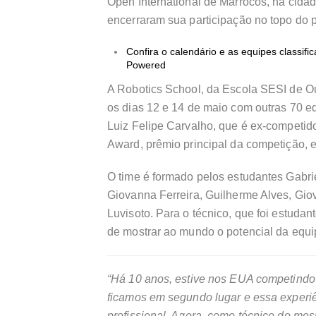
Open International de Marrocos, na cida
encerraram sua participação no topo do 
Confira o calendário e as equipes classif
Powered
A Robotics School, da Escola SESI de Ou
os dias 12 e 14 de maio com outras 70 eq
Luiz Felipe Carvalho, que é ex-competido
Award, prêmio principal da competição, 
O time é formado pelos estudantes Gabri
Giovanna Ferreira, Guilherme Alves, Gi
Luvisoto. Para o técnico, que foi estud
de mostrar ao mundo o potencial da equi
“Há 10 anos, estive nos EUA competind
ficamos em segundo lugar e essa experi
profissional. Agora, como técnico do mes