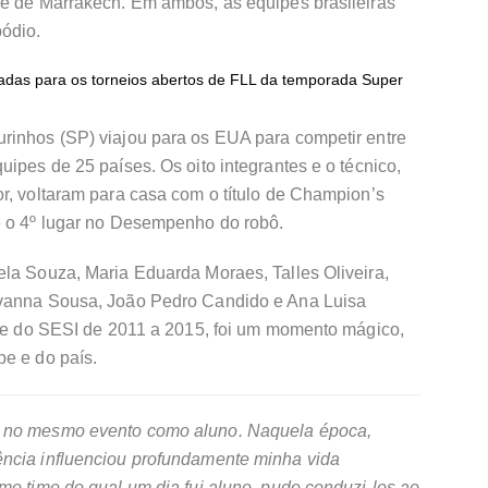
de de Marrakech. Em ambos, as equipes brasileiras
pódio.
icadas para os torneios abertos de FLL da temporada Super
rinhos (SP) viajou para os EUA para competir entre
uipes de 25 países. Os oito integrantes e o técnico,
r, voltaram para casa com o título de Champion’s
e o 4º lugar no Desempenho do robô.
ela Souza, Maria Eduarda Moraes, Talles Oliveira,
ovanna Sousa, João Pedro Candido e Ana Luisa
ante do SESI de 2011 a 2015, foi um momento mágico,
pe e do país.
o no mesmo evento como aluno. Naquela época,
ência influenciou profundamente minha vida
mo time do qual um dia fui aluno, pude conduzi-los ao