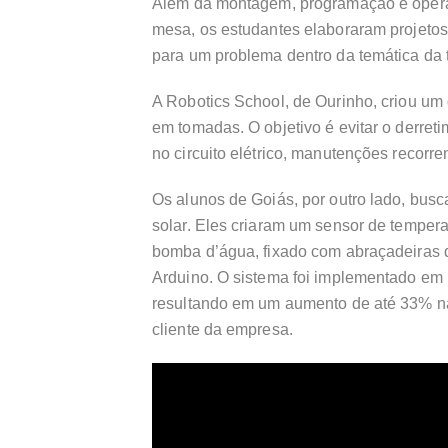
Além da montagem, programação e oper
mesa, os estudantes elaboraram projetos
para um problema dentro da temática da 
A Robotics School, de Ourinho, criou um
em tomadas. O objetivo é evitar o derret
no circuito elétrico, manutenções recorre
Os alunos de Goiás, por outro lado, busc
solar. Eles criaram um sensor de temper
bomba d’água, fixado com abraçadeiras d
Arduino. O sistema foi implementado em 
resultando em um aumento de até 33% na 
cliente da empresa.