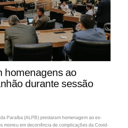
m homenagens ao
nhão durante sessão
a da Paraíba (ALPB) prestaram homenagem ao ex-
s morreu em decorrência de complicações da Covid-