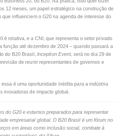
o Business 20, ou B20. Na prática, isso quer dizer
imos 12 meses, um papel estratégico na construção de
s que influenciem o G20 na agenda de interesse do
é rotativa, e a CNI, que representa o setor privado
 a função até dezembro de 2024 – quando passará a
to do B20 Brasil,
Inception Event
, será no dia 29 de
previsão de reunir representantes de governos e
 essa é uma oportunidade inédita para a indústria
es inovadoras de impacto global.
es do G20 e estamos preparados para representar
ade empresarial global. O B20 Brasil é um fórum no
orços em áreas como inclusão social, combate à
ento sustentável, diz Alban.