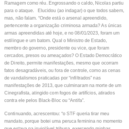
Ramagem como réu. Engrossando o caldo, Nicolas partiu
para o ataque. Elucidou (ao indagar) o que todos sabem,
mas, não falam. “Onde está o arsenal apreendido,
pertencente a organização criminosa armada? As únicas
armas apreendidas até hoje, e no 08/01/2023, foram um
estilingue e um batom. Qual o Ministro de Estado,
membro do governo, presidente ou vice, que foram
cercados, presos ou ameaçados? O Estado Democrático
de Direito, permite manifestações, mesmo que ocorram
fatos desagradáveis, ou fora de controle, como as cenas
de vandalismos praticadas por “infiltrados” nas
manifestações de 2013, que culminaram na morte de um
Cinegrafista, atingido com fogos de artifícios, atirados
contra ele pelos Black-Bloc ou “Antifa”.
Continuando, acrescentou: “o STF queria tirar meu
mandato, porque botei uma peruca feminina no momento
que estava na inviolável tribuna, exercendo minhas