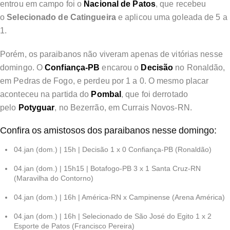
entrou em campo foi o
Nacional de Patos
, que recebeu
o
Selecionado de Catingueira
e aplicou uma goleada de 5 a
1.
Porém, os paraibanos não viveram apenas de vitórias nesse
domingo. O
Confiança-PB
encarou o
Decisão
no Ronaldão,
em Pedras de Fogo, e perdeu por 1 a 0. O mesmo placar
aconteceu na partida do
Pombal
, que foi derrotado
pelo
Potyguar
, no Bezerrão, em Currais Novos-RN.
Confira os amistosos dos paraibanos nesse domingo:
04.jan (dom.) | 15h | Decisão 1 x 0 Confiança-PB (Ronaldão)
04.jan (dom.) | 15h15 | Botafogo-PB 3 x 1 Santa Cruz-RN
(Maravilha do Contorno)
04.jan (dom.) | 16h | América-RN x Campinense (Arena América)
04.jan (dom.) | 16h | Selecionado de São José do Egito 1 x 2
Esporte de Patos (Francisco Pereira)