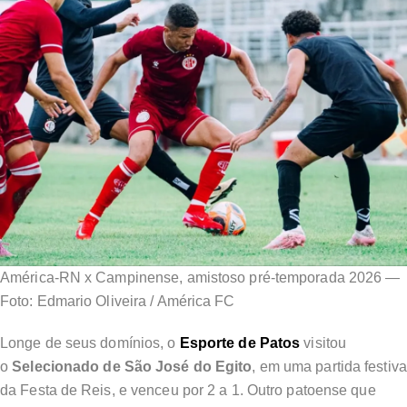
América-RN x Campinense, amistoso pré-temporada 2026 —
Foto: Edmario Oliveira / América FC
Longe de seus domínios, o
Esporte de Patos
visitou
o
Selecionado de São José do Egito
, em uma partida festiva
da Festa de Reis, e venceu por 2 a 1. Outro patoense que