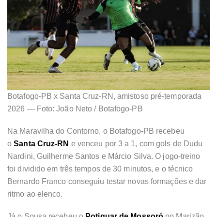
Botafogo-PB x Santa Cruz-RN, amistoso pré-temporada
2026 — Foto: João Neto / Botafogo-PB
Na Maravilha do Contorno, o Botafogo-PB recebeu
o
Santa Cruz-RN
e venceu por 3 a 1, com gols de Dudu
Nardini, Guilherme Santos e Márcio Silva. O jogo-treino
foi dividido em três tempos de 30 minutos, e o técnico
Bernardo Franco conseguiu testar novas formações e dar
ritmo ao elenco.
Já o Sousa recebeu o
Potiguar de Mossoró
no Marizão