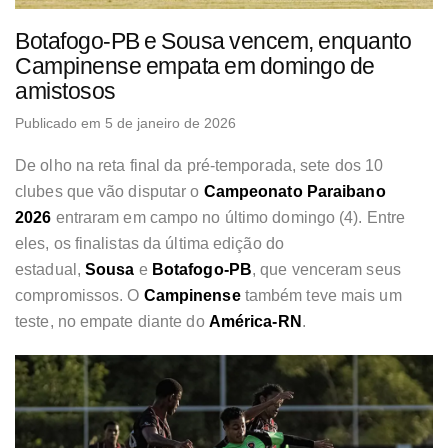
Botafogo-PB e Sousa vencem, enquanto
Campinense empata em domingo de
amistosos
Publicado em 5 de janeiro de 2026
De olho na reta final da pré-temporada, sete dos 10
clubes que vão disputar o
Campeonato Paraibano
2026
entraram em campo no último domingo (4). Entre
eles, os finalistas da última edição do
estadual,
Sousa
e
Botafogo-PB
, que venceram seus
compromissos. O
Campinense
também teve mais um
teste, no empate diante do
América-RN
.