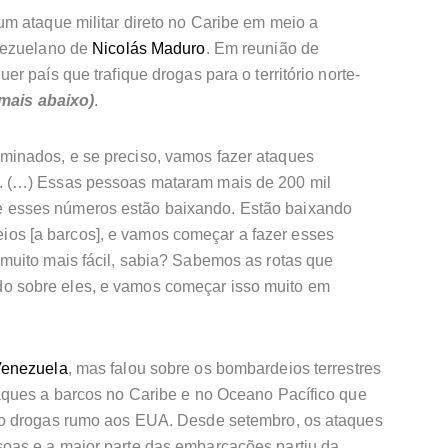
m ataque militar direto no Caribe em meio a
nezuelano de
Nicolás Maduro
.
Em reunião de
 país que trafique drogas para o território norte-
 mais abaixo)
.
minados, e se preciso, vamos fazer ataques
r. (…) Essas pessoas mataram mais de 200 mil
e esses números estão baixando. Estão baixando
os [a barcos], e vamos começar a fazer esses
 muito mais fácil, sabia? Sabemos as rotas que
o sobre eles, e vamos começar isso muito em
enezuela
, mas falou sobre os bombardeios terrestres
aques a barcos no Caribe e no Oceano Pacífico que
do drogas rumo aos EUA. Desde setembro, os ataques
as e a maior parte das embarcações partiu da