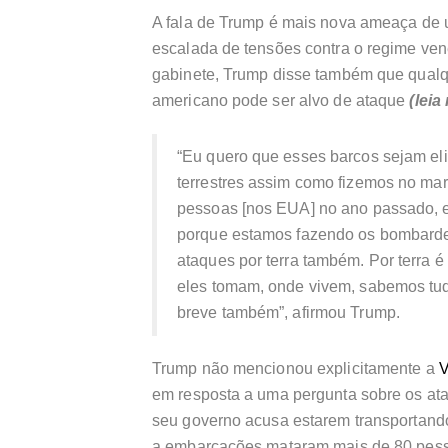
A fala de Trump é mais nova ameaça de u
escalada de tensões contra o regime ve
gabinete, Trump disse também que qualquer
americano pode ser alvo de ataque
(leia
“Eu quero que esses barcos sejam eli
terrestres assim como fizemos no ma
pessoas [nos EUA] no ano passado, 
porque estamos fazendo os bombardei
ataques por terra também. Por terra é
eles tomam, onde vivem, sabemos tud
breve também”, afirmou Trump.
Trump não mencionou explicitamente a
V
em resposta a uma pergunta sobre os at
seu governo acusa estarem transportan
a embarcações mataram mais de 80 pesso