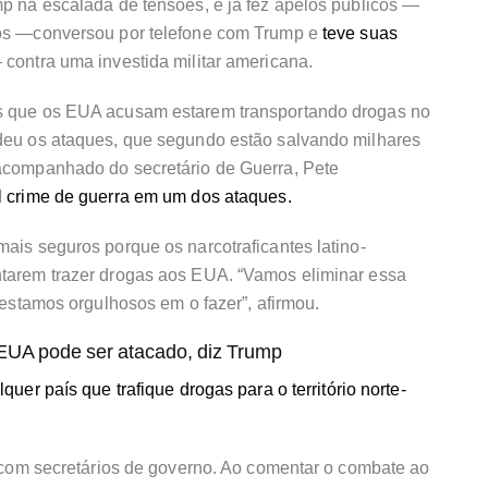
p na escalada de tensões, e já fez apelos públicos —
os —conversou por telefone com Trump e
teve suas
 contra uma investida militar americana.
s que os EUA acusam estarem transportando drogas no
deu os ataques, que segundo estão salvando milhares
acompanhado do secretário de Guerra, Pete
l crime de guerra em um dos ataques.
ais seguros porque os narcotraficantes latino-
tarem trazer drogas aos EUA. “Vamos eliminar essa
 estamos orgulhosos em o fazer”, afirmou.
 EUA pode ser atacado, diz Trump
quer país que trafique drogas para o território norte-
o com secretários de governo. Ao comentar o combate ao