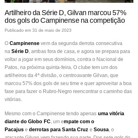
Artilheiro da Série D, Gilvan marcou 57%
dos gols do Campinense na competição
Publicado em 31 de maio de 2023
O
Campinense
vem da segunda derrota consecutiva
na
Série D
, ambas fora de casa, e agora se prepara para
voltar a jogar em seus domínios, contra o Nacional de
Patos, na próxima quinta-feira. O clube tem um dos
artilheiros da 4ª divisão,
o centroavante Gilvan, que
marcou 57% dos gols de seu time
e quer aproveitar a boa
fase para fazer o Rubro-Negro reencontrar o caminho das
vitórias.
Mesmo com o Campinense tendo apenas
uma vitória
diante do Globo F
C
, um e
mpate com o
Pacajus
e
derrotas para Santa Cruz
e
Sousa
, o
atacante Gilvan vem fazendo sua parte. Dos sete gols do