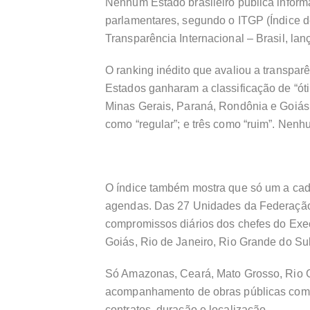
Nenhum Estado brasileiro publica infor
parlamentares, segundo o ITGP (Índice d
Transparência Internacional – Brasil, lanç
O ranking inédito que avaliou a transpa
Estados ganharam a classificação de “ótim
Minas Gerais, Paraná, Rondônia e Goiás.
como “regular”; e três como “ruim”. Nen
O índice também mostra que só um a cad
agendas. Das 27 Unidades da Federação
compromissos diários dos chefes do Execu
Goiás, Rio de Janeiro, Rio Grande do Su
Só Amazonas, Ceará, Mato Grosso, Rio 
acompanhamento de obras públicas com i
contratos, duração e localização.