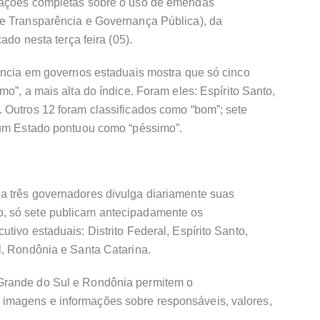
mações completas sobre o uso de emendas
e Transparência e Governança Pública), da
ado nesta terça feira (05).
rência em governos estaduais mostra que só cinco
o”, a mais alta do índice. Foram eles: Espírito Santo,
 Outros 12 foram classificados como “bom”; sete
hum Estado pontuou como “péssimo”.
a três governadores divulga diariamente suas
, só sete publicam antecipadamente os
tivo estaduais: Distrito Federal, Espírito Santo,
l, Rondônia e Santa Catarina.
Grande do Sul e Rondônia permitem o
magens e informações sobre responsáveis, valores,