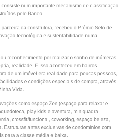
 consiste num importante mecanismo de classificação
truídos pelo Banco.
parceira da construtora, recebeu o Prêmio Selo de
ovação tecnológica e sustentabilidade numa
ou reconhecimento por realizar o sonho de inúmeras
pria, realidade. E isso aconteceu em bairros
mpra de um imóvel era realidade para poucas pessoas,
facilidades e condições especiais de compra, através
inha Vida.
novações como espaço Zen (espaço para relaxar e
rinquedoteca, play kids e aventura, miniquadra
emia, crossfit/funcional, coworking, espaço beleza,
da. Estruturas antes exclusivas de condomínios com
is para a classe média e baixa.