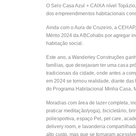
O Selo Casa Azul + CAIXA nível Topázio,
dos empreendimentos habitacionais cons
Ainda com o Aura de Cruzeiro, a CEHAP, 
Mérito 2024 da ABCohabs por agregar in
habitação social.
Este ano, a Wanderley Construções ganh
famílias, que desejavam ter uma casa pró
tradicionais da cidade, onde antes a co
em 2024 se tornou realidade, diante das 
do Programa Habitacional Minha Casa, M
Moradias com área de lazer completa, i
praticar meditação/yoga), bicicletário, b
poliesportiva, espaço Pet, pet care, acad
delivery room, e lavanderia compartilha
alto custo, mas que se tornaram acessíve