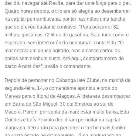
decidiu navegar até Recife, para dar uma força para o pai.
Quatro horas depois, o trio era só alegria ao desembarcar
na capital pernambucana, por ter nas mãos uma lancha
que se provou bastante confiável. “Para percorrer 82
milhas, gastamos 72 litros de gasolina. Saiu tudo como o
esperado, sem intercorrência nenhuma”, conta Edu. “O
mar estava um pouco agitado, mas o casco cortou as
ondas sem nenhum susto. Até aqui, comportamento do
barco é nota dez”, avalia o comandante.
Depois de pernoitar no Cabanga Iate Clube, na manhã de
segunda-feira, 14, o comandante apontou a proa do
Maryas para o litoral de Alagoas. A ideia era desembarcar
em Barra de São Miguel, 30 quilômetros ao sul de
Maceió. Porém, por conta da maré estar muito baixa, Edu
Guedes e Luís Peixoto decidiram pernoitar na capital
alagoana, deixando para percorrer o trecho mais bonito
da costa estado no dia seguinte. Já na madrugada de